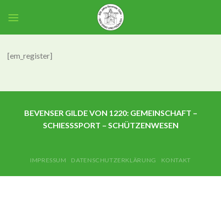
Skip
to
content
[em_register]
BEVENSER GILDE VON 1220: GEMEINSCHAFT –
SCHIESSSPORT – SCHÜTZENWESEN
IMPRESSUM
DATENSCHUTZERKLÄRUNG
KONTAKT